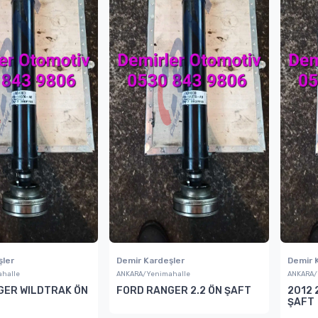
şler
Demir Kardeşler
Demir 
halle
ANKARA/Yenimahalle
ANKARA/
GER WILDTRAK ÖN
FORD RANGER 2.2 ÖN ŞAFT
2012 
ŞAFT