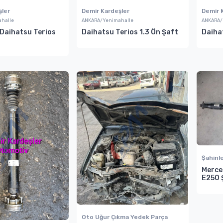
şler
Demir Kardeşler
Demir 
halle
ANKARA/Yenimahalle
ANKARA/
Daihatsu Terios
Daihatsu Terios 1.3 Ön Şaft
Daihat
Şahinl
Merce
E250 
Oto Uğur Çıkma Yedek Parça