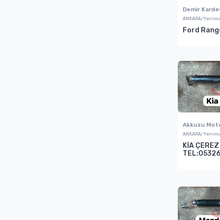
Demir Karde
ANKARA/Yenima
Ford Range
Akkuzu Moto
ANKARA/Yenima
KİA ÇEREZ
TEL:0532