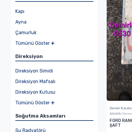
Kapı
Ayna
Çamurluk
Tümünü Göster ➕
Direksiyon
Direksiyon Simidi
Direksiyon Mafsalı
Direksiyon Kutusu
Tümünü Göster ➕
Demir Karde
ANKARA/Yenima
Soğutma Aksamları
FORD RAN
ŞAFT
Su Radyatörü