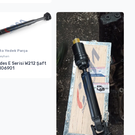
Oto Yedek Parça
eyhan
des E Serisi W212 Şaft
106901