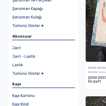
Şanzıman ve Parçaları
Şanzıman Kapağı
Şanzıman Kulağı
Tümünü Göster ➕
Aksesuar
Jant
Jant - Lastik
Lastik
Demir Karde
ANKARA/Yenima
Tümünü Göster ➕
2006 2007
Ön Şaft
Kapı
Kapı Kartonu
Kapı Kilidi