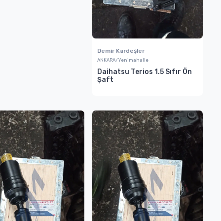
Demir Kardeşler
ANKARA/Yenimahalle
Daihatsu Terios 1.5 Sıfır Ön
Şaft