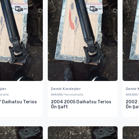
şler
Demir Kardeşler
Demir 
halle
ANKARA/Yenimahalle
ANKARA/
 Daihatsu Terios
2004 2005 Daihatsu Terios
2002 
Ön Şaft
Ön Şa