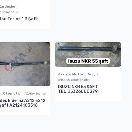
Kardeşler
Yenimahalle
su Terios 1.3 Şaft
Akkuzu Motorlu Araçlar
ANKARA/Yenimahalle
ISUZU NKR 55 ŞAFT
TEL:05326000379
er Otomotiv
ADANA/Seyhan
des E Serisi A212 E212
Şaft A2124103516