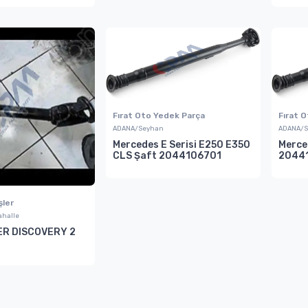
Fırat Oto Yedek Parça
Fırat 
ADANA/Seyhan
ADANA/S
Mercedes E Serisi E250 E350
Merce
CLS Şaft 2044106701
2044
şler
halle
ER DISCOVERY 2