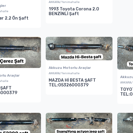
ANKARA/Yenimahalle
şler
1993 Toyota Corona 2.0
halle
BENZİNLİ Şaft
r 2.2 Ön Şaft
Akkuzu Motorlu Araçlar
ANKARA/Yenimahalle
rlu Araçlar
Akkuzu
MAZDA Hİ BESTA ŞAFT
halle
ANKARA/
TEL:05326000379
 ŞAFT
TOYOT
6000379
TEL: