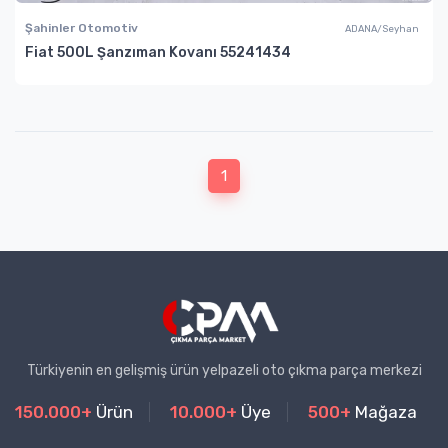
Şahinler Otomotiv
ADANA/Seyhan
Fiat 500L Şanzıman Kovanı 55241434
1
Türkiyenin en gelişmiş ürün yelpazeli oto çıkma parça merkezi
150.000+
Ürün
10.000+
Üye
500+
Mağaza