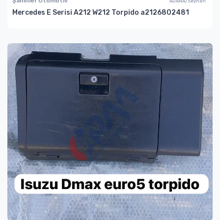
Şahinler Otomotiv
ADANA/Seyhan
Mercedes E Serisi A212 W212 Torpido a2126802481