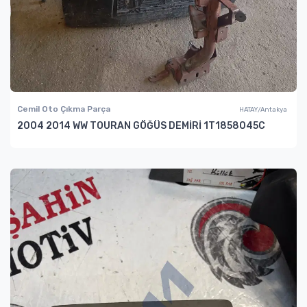
Cemil Oto Çıkma Parça
HATAY/Antakya
2004 2014 WW TOURAN GÖĞÜS DEMİRİ 1T1858045C