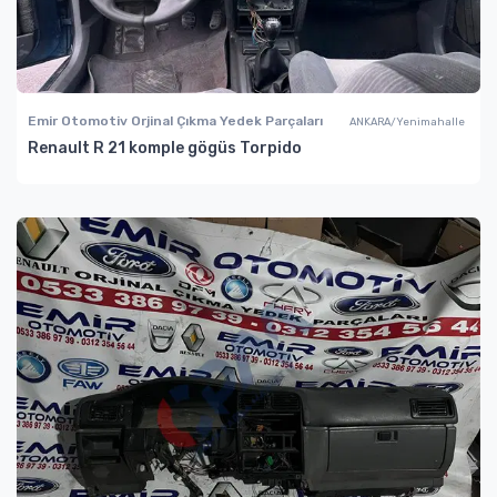
Emir Otomotiv Orjinal Çıkma Yedek Parçaları
ANKARA/Yenimahalle
Renault R 21 komple gögüs Torpido