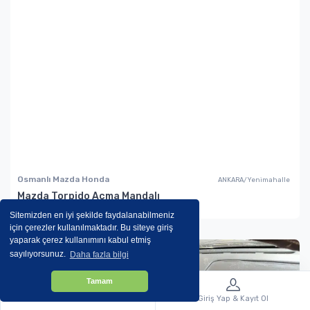
Osmanlı Mazda Honda
ANKARA/Yenimahalle
Mazda Torpido Açma Mandalı
Sitemizden en iyi şekilde faydalanabilmeniz
için çerezler kullanılmaktadır. Bu siteye giriş
yaparak çerez kullanımını kabul etmiş
sayılıyorsunuz.
Daha fazla bilgi
Tamam
Menü
Giriş Yap & Kayıt Ol