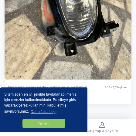
Ayna oto çıkma yedek parça ve ayna tamiri
ADANA/Seyhan
2012 2016 KIA CEED SOL SIS FARI
Sitemizden en iyi şekilde faydalanabilmeniz
için çerezler kullanılmaktadır. Bu siteye giriş
yaparak çerez kullanımını kabul etmiş
sayılıyorsunuz.
Daha fazla bilgi
Tamam
Menü
Giriş Yap & Kayıt Ol