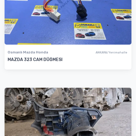
Osmanlı Mazda Honda
ANKARA/Yenimahalle
MAZDA 323 CAM DÜĞMESI