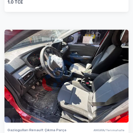
1.0 TCE
Gaziogulları Renault Çıkma Parça
ANKARA/Yenimahalle