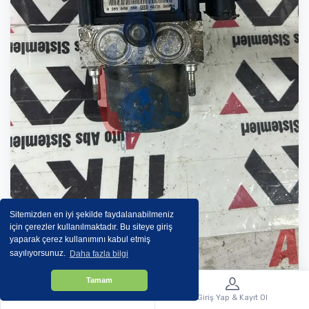
Sitemizden en iyi şekilde faydalanabilmeniz
için çerezler kullanılmaktadır. Bu siteye giriş
yaparak çerez kullanımını kabul etmiş
sayılıyorsunuz.
Daha fazla bilgi
Tamam
Menü
Giriş Yap & Kayıt Ol