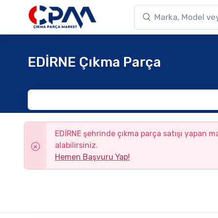
EDİRNE Çıkma Parça
EDİRNE şehrinde çıkma parça satışı yapan
alabilirsiniz.
Hemen Başvuru Yap!