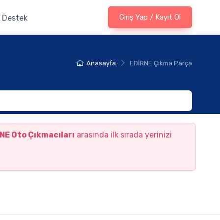
Giriş Yap / Kayıt Ol
Destek
Anasayfa
EDİRNE Çıkma Parça
NE Oto Çıkmacıları
arasında ilk sırada yerinizi