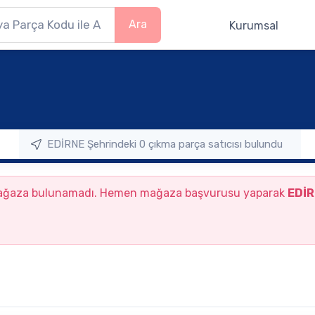
Ara
Kurumsal
 mağaza bulunamadı. Hemen mağaza başvurusu yaparak
EDİR