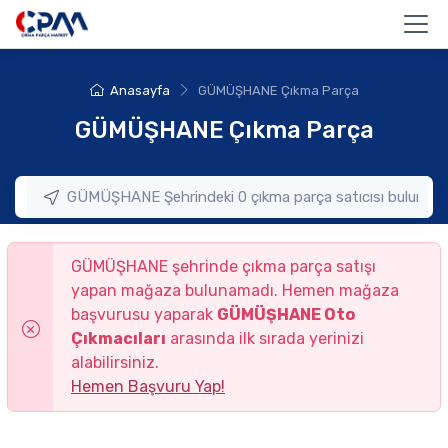
Anasayfa
GÜMÜŞHANE Çıkma Parça
GÜMÜŞHANE Çıkma Parça
GÜMÜŞHANE şehrinde çıkma parça satışı
yapan mağaza bulunamadı. Hemen mağaza
başvurusu yaparak
GÜMÜŞHANE Oto
Çıkmacıları
arasında ilk sırada yerinizi
alabilirsiniz.
Hemen Başvuru Yap!