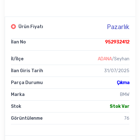
Pazarlık
Ürün Fiyatı
İlan No
952932412
İl/İlçe
ADANA
/Seyhan
İlan Giris Tarih
31/07/2025
Parça Durumu
Çıkma
Marka
BMW
Stok
Stok Var
Görüntülenme
76