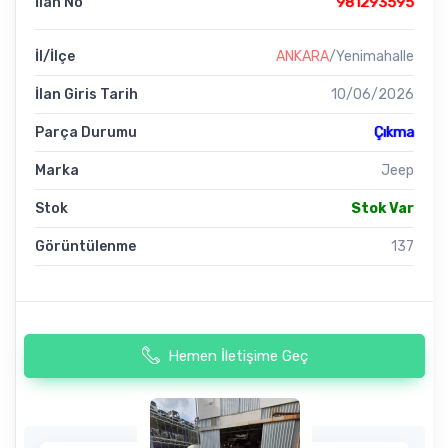
İlan No
981293595
İl/İlçe
ANKARA
/Yenimahalle
İlan Giris Tarih
10/06/2026
Parça Durumu
Çıkma
Marka
Jeep
Stok
Stok Var
Görüntülenme
137
Hemen İletişime Geç