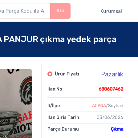
Ara
Kurumsal
 PANJUR çıkma yedek parça
Pazarlık
Ürün Fiyatı
İlan No
688607462
İl/İlçe
ADANA
/Seyhan
İlan Giris Tarih
03/06/2026
Parça Durumu
Çıkma