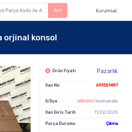
Ara
Kurumsal
orjinal konsol
Pazarlık
Ürün Fiyatı
İlan No
691351497
İl/İlçe
ANKARA
/Yenimahalle
İlan Giris Tarih
11/02/2025
Parça Durumu
Çıkma