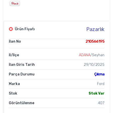
Pazarlık
Ürün Fiyatı
İlan No
210566195
İl/İlçe
ADANA
/Seyhan
İlan Giris Tarih
29/10/2025
Parça Durumu
Çıkma
Marka
Ford
Stok
Stok Var
Görüntülenme
407