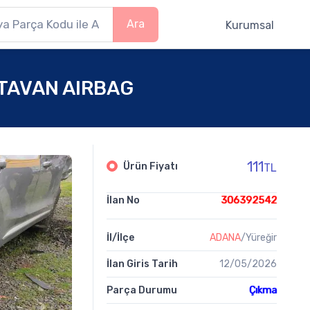
Ara
Kurumsal
 TAVAN AIRBAG
111
Ürün Fiyatı
TL
İlan No
306392542
İl/İlçe
ADANA
/Yüreğir
İlan Giris Tarih
12/05/2026
Parça Durumu
Çıkma