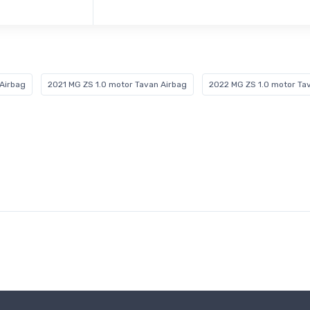
Airbag
2021 MG ZS 1.0 motor Tavan Airbag
2022 MG ZS 1.0 motor Ta