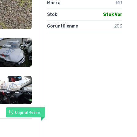
Marka
MG
Stok
Stok Var
Görüntülenme
203
Orijinal Resim