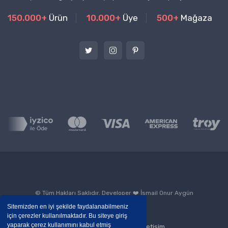
150.000+
Ürün
10.000+
Üye
500+
Mağaza
© Tüm Hakları Saklıdır. Developer ❤️
İsmail Onur Aygün
Sitemizden en iyi şekilde faydalanabilmeniz
için çerezler kullanılmaktadır. Bu siteye giriş
yaparak çerez kullanımını kabul etmiş
Blog
Kurumsal
İletişim