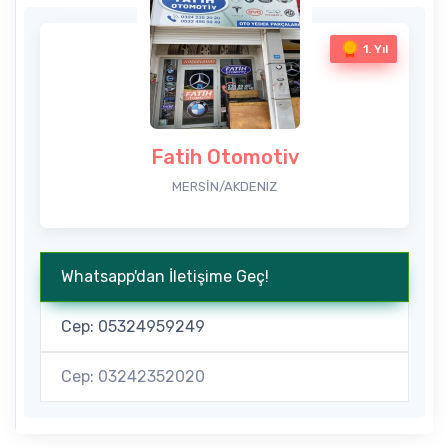
1. Yıl
Fatih Otomotiv
MERSİN/AKDENIZ
Whatsapp'dan İletişime Geç!
Cep: 05324959249
Cep: 03242352020