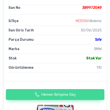
İlan No
389972049
İl/İlçe
MERSİN
/Akdeniz
İlan Giris Tarih
30/06/2025
Parça Durumu
Sıfır
Marka
BMW
Stok
Stok Var
Görüntülenme
110
Hemen İletişime Geç