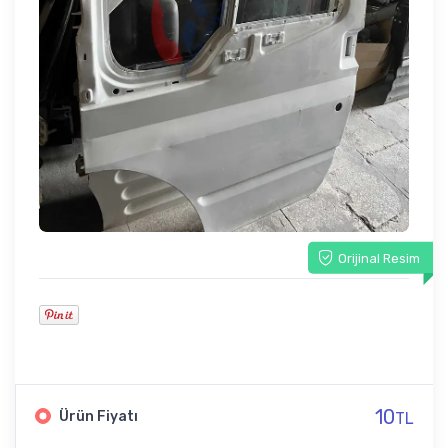
Orijinal Resim
10
Ürün Fiyatı
TL