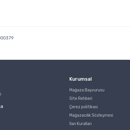
000379
Kurumsal
Mağaza Başvurusu
i
Site Rehberi
za
Çerez politikasi
Mağazacılık Sözleşmesi
İlan Kuralları