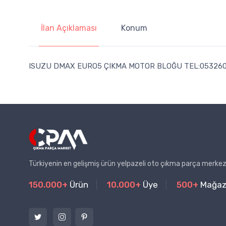
İlan Açıklaması
Konum
ISUZU DMAX EURO5 ÇIKMA MOTOR BLOĞU TEL:05326
Türkiyenin en gelişmiş ürün yelpazeli oto çıkma parça merkez
150.000+
Ürün
10.000+
Üye
500+
Mağa