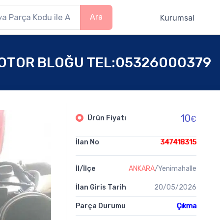
Ara
Kurumsal
MOTOR BLOĞU TEL:05326000379
10
Ürün Fiyatı
€
İlan No
347418315
İl/İlçe
ANKARA
/Yenimahalle
İlan Giris Tarih
20/05/2026
Parça Durumu
Çıkma