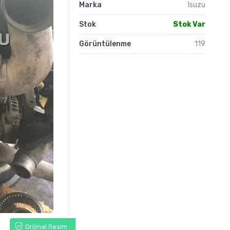
Marka
Isuzu
Stok
Stok Var
Görüntülenme
119
Orijinal Resim