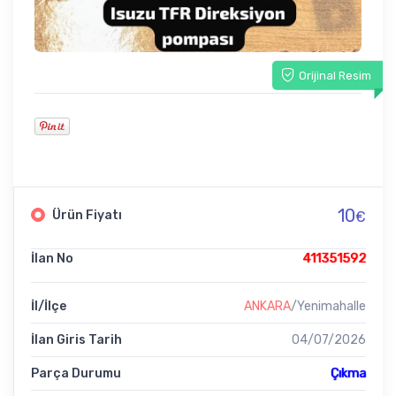
Orijinal Resim
10
Ürün Fiyatı
€
İlan No
411351592
İl/İlçe
ANKARA
/Yenimahalle
İlan Giris Tarih
04/07/2026
Parça Durumu
Çıkma