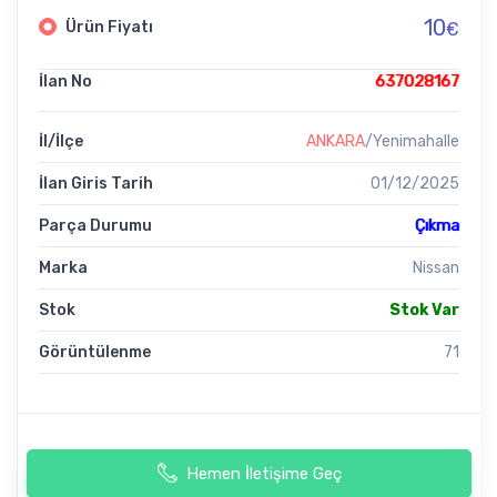
10
Ürün Fiyatı
€
İlan No
637028167
İl/İlçe
ANKARA
/Yenimahalle
İlan Giris Tarih
01/12/2025
Parça Durumu
Çıkma
Marka
Nissan
Stok
Stok Var
Görüntülenme
71
Hemen İletişime Geç