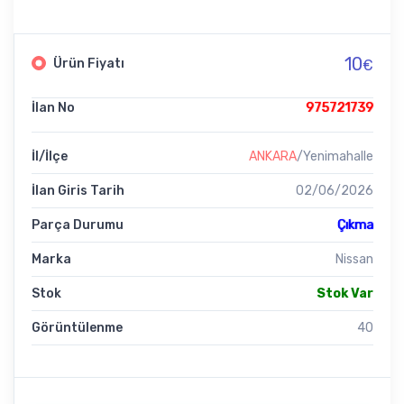
10
Ürün Fiyatı
€
İlan No
975721739
İl/İlçe
ANKARA
/Yenimahalle
İlan Giris Tarih
02/06/2026
Parça Durumu
Çıkma
Marka
Nissan
Stok
Stok Var
Görüntülenme
40