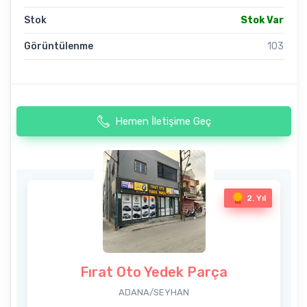
Stok
Stok Var
Görüntülenme
103
Hemen İletişime Geç
2. Yıl
Fırat Oto Yedek Parça
ADANA/SEYHAN