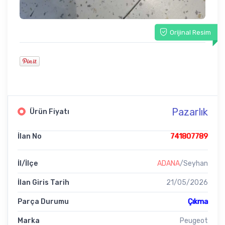
Orijinal Resim
Pazarlık
Ürün Fiyatı
İlan No
741807789
İl/İlçe
ADANA
/Seyhan
İlan Giris Tarih
21/05/2026
Parça Durumu
Çıkma
Marka
Peugeot