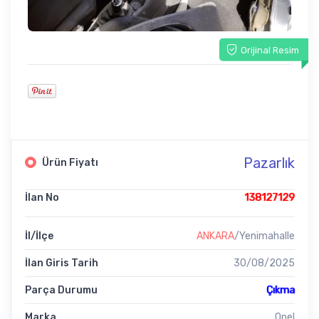
Orijinal Resim
Pazarlık
Ürün Fiyatı
İlan No
138127129
İl/İlçe
ANKARA
/Yenimahalle
İlan Giris Tarih
30/08/2025
Parça Durumu
Çıkma
Marka
Opel