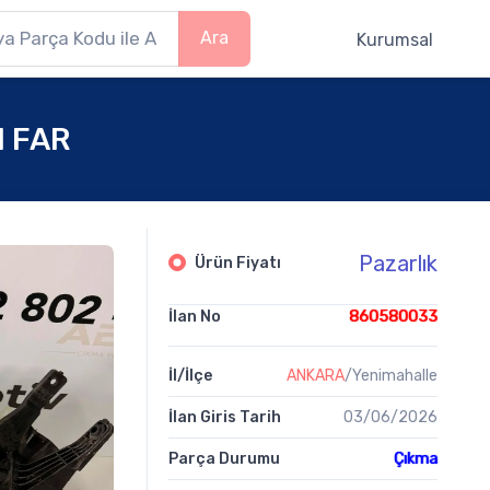
Ara
Kurumsal
N FAR
Pazarlık
Ürün Fiyatı
İlan No
860580033
İl/İlçe
ANKARA
/Yenimahalle
İlan Giris Tarih
03/06/2026
Parça Durumu
Çıkma