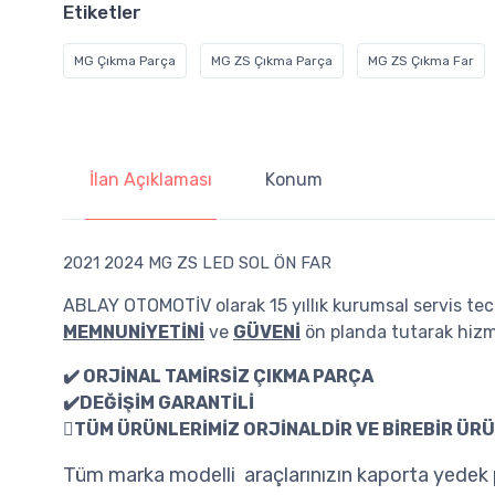
Etiketler
MG Çıkma Parça
MG ZS Çıkma Parça
MG ZS Çıkma Far
İlan Açıklaması
Konum
2021 2024 MG ZS LED SOL ÖN FAR
ABLAY OTOMOTİV olarak 15 yıllık kurumsal servis tecr
MEMNUNİYETİNİ
ve
GÜVENİ
ön planda tutarak hizm
✔️ ORJİNAL TAMİRSİZ ÇIKMA PARÇA
✔️DEĞİŞİM GARANTİLİ
TÜM ÜRÜNLERİMİZ ORJİNALDİR VE BİREBİR ÜRÜ
Tüm marka modelli araçlarınızın kaporta yedek p