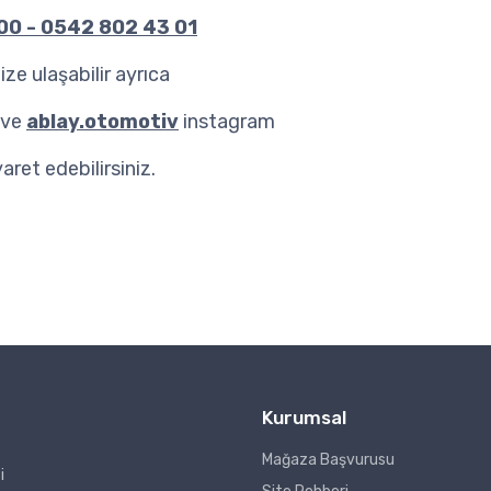
0 - 0542 802 43 01
ze ulaşabilir ayrıca
 ve
ablay.otomotiv
instagram
aret edebilirsiniz.
Kurumsal
Mağaza Başvurusu
i