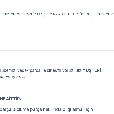
2021 MG ZS LED Sol Ön Far
2022 MG ZS LED Sol Ön Far
2023 MG ZS
übemizi yedek parça ile birleştiriyoruz. Biz
MÜŞTERİ
et veriyoruz.
NE AİTTİR.
arça & çıkma parça hakkında bilgi almak için