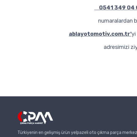
0541 349 04 0
numaralardan bi
ablayotomotiv.com.tr'
yi
adresimizi ziy
Türkiyenin en gelişmiş ürün yelpazeli oto çıkma parça merkez