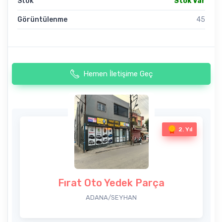
Stok
Stok Var
Görüntülenme
45
Hemen İletişime Geç
2. Yıl
Fırat Oto Yedek Parça
ADANA/SEYHAN