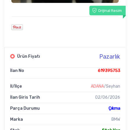
Orijinal Resim
Pazarlık
Ürün Fiyatı
İlan No
619395753
İl/İlçe
ADANA
/Seyhan
İlan Giris Tarih
02/06/2026
Parça Durumu
Çıkma
Marka
BMW