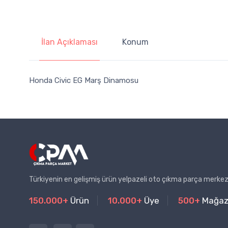
İlan Açıklaması
Konum
Honda Civic EG Marş Dinamosu
Türkiyenin en gelişmiş ürün yelpazeli oto çıkma parça merkez
150.000+
Ürün
10.000+
Üye
500+
Mağa