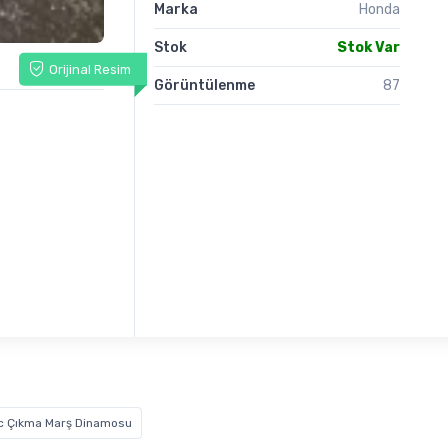
Marka
Honda
Stok
Stok Var
Orijinal Resim
Görüntülenme
87
c Çıkma Marş Dinamosu