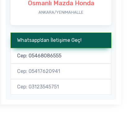
Osmanlı Mazda Honda
ANKARA/YENIMAHALLE
Whatsapp'dan İletişime Geç!
Cep: 05468086555
Cep: 05417620941
Cep: 03123545751