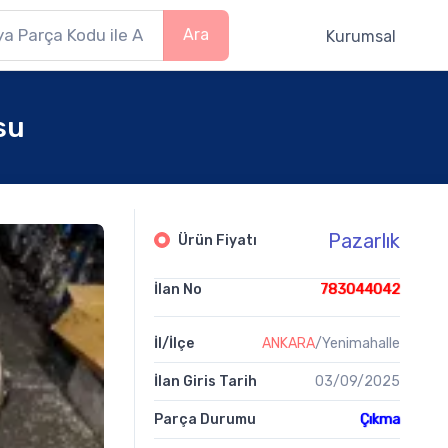
Ara
Kurumsal
su
Pazarlık
Ürün Fiyatı
İlan No
783044042
İl/İlçe
ANKARA
/Yenimahalle
İlan Giris Tarih
03/09/2025
Parça Durumu
Çıkma