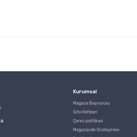
Kurumsal
Mağaza Başvurusu
i
Site Rehberi
za
Çerez politikasi
Mağazacılık Sözleşmesi